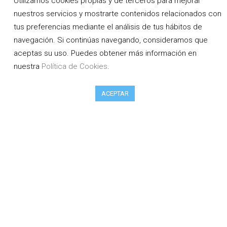
Utilizamos cookies propias y de terceros para mejorar
Start Free Trial
nuestros servicios y mostrarte contenidos relacionados con
tus preferencias mediante el análisis de tus hábitos de
navegación. Si continúas navegando, consideramos que
aceptas su uso. Puedes obtener más información en
nuestra
Política de Cookies
.
ACEPTAR
Premium Pack
50+ Pro Widgets
300+ Pro Templates
Theme Builder
WooCommerce Builder
Support for 1 Year
Updates for 1 Year